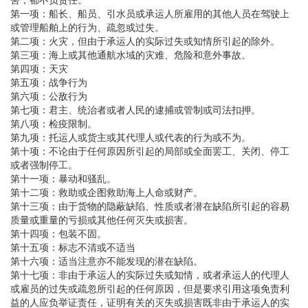
第一项：船长、船员、引水员或承运人所雇用的其他人员在驾驶上
或管理船舶上的行为、疏忽或过失。
第二项：火灾，但由于承运人的实际过失或知情所引起的除外。
第三项：海上或其他通航水域的灾难、危险和意外事故。
第四项：天灾
第五项：战争行为
第六项：公敌行为
第七项：君主、统治者或者人民的逮捕或管制或司法扣押。
第八项：检疫限制。
第九项：托运人或货主或其代理人或代表的行为或不为。
第十项：不论由于任何原因所引起的局部或全面罢工、关闭、停工
或者强制停工。
第十一项：暴动和骚乱。
第十二项：救助或企图救助海上人命或财产。
第十三项：由于货物的隐蔽缺陷、性质或者潜在缺陷所引起的容易
质量或重量的亏损或其他任何灭失或损害。
第十四项：包装不固。
第十五项：标志不清或不适当
第十六项：适当注意亦不能发现的潜在缺陷。
第十七项：非由于承运人的实际过失或知情，或者承运人的代理人
或雇员的过失或疏忽所引起的任何原因，但是要求引用这项免责利
益的人应负举证责任，证明有关的灭失或损害既非由于承运人的实